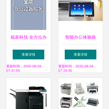
福泉科技 全方位办
智能办公体验路
公设备维修与回收
上，桌面型设备也
查看详情
查看详情
服务的行业标杆
有大作为——新一
更新时间：2026-08-04
更新时间：2026-08-04
07:37:55
07:29:35
代A4彩色数码复合
机MP C406ZSP正