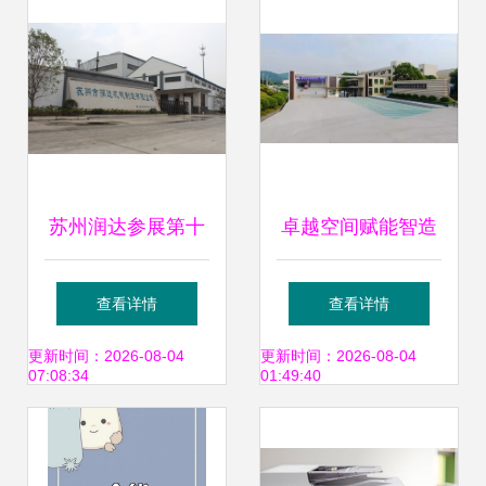
备应用为例
苏州润达参展第十
卓越空间赋能智造
八届中国国际铸造
未来 威尔斯清远基
查看详情
查看详情
博览会 深耕工业与
地新办公大楼落成
更新时间：2026-08-04
更新时间：2026-08-04
07:08:34
01:49:40
办公设备交叉领域
典礼盛大举行