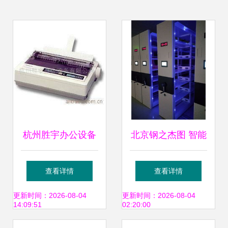
杭州胜宇办公设备
北京钢之杰图 智能
针式打印机高效之
密集架厂家选择全
查看详情
查看详情
选，满足多元办公
攻略——以六安智
更新时间：2026-08-04
更新时间：2026-08-04
14:09:51
02:20:00
需求
能密集架与办公设