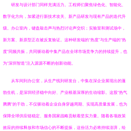
研发与设计部门同样充满活力。工程师们聚焦绿色化、智能化、
数字化方向，加紧进行新技术攻关、新产品研发与现有产品的迭代升
级。办公室内，键盘敲击声与热烈讨论声交织；实验室和测试场中，
新方案、新原型正在被反复验证。这种研发端的“热度”与生产端的“热
度”同频共振，共同驱动着中集产品在全球市场竞争力的持续提升，也
为“深圳智造”注入源源不断的创新动能。
从车间到办公室，从生产线到研发台，中集在深企业展现出的蓬
勃生机，是深圳经济稳中向好、产业根基深厚的生动缩影。这股“热气
腾腾”的干劲，不仅驱动着企业自身穿越周期、实现高质量发展，也为
保障全球供应链稳定、服务国家战略贡献着坚实力量。随着各项政策
效应的持续释放和市场信心的不断提振，这份活力必将持续澎湃，绘