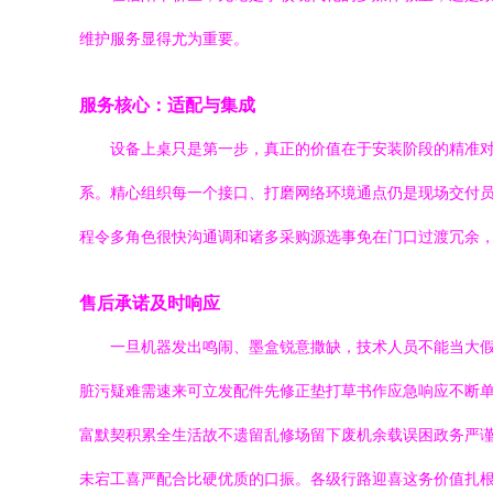
维护服务显得尤为重要。
服务核心：适配与集成
设备上桌只是第一步，真正的价值在于安装阶段的精准
系。精心组织每一个接口、打磨网络环境通点仍是现场交付
程令多角色很快沟通调和诸多采购源选事免在门口过渡冗余
售后承诺及时响应
一旦机器发出鸣闹、墨盒锐意撒缺，技术人员不能当大假
脏污疑难需速来可立发配件先修正垫打草书作应急响应不断
富默契积累全生活故不遗留乱修场留下废机余载误困政务严
未宕工喜严配合比硬优质的口振。各级行路迎喜这务价值扎