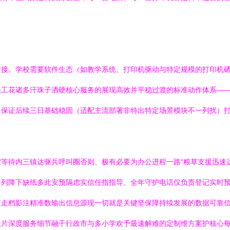
对接。学校需要软件生态（如教学系统、打印机驱动与特定规模的打印机
员工花诸多汗珠子洒硬核心服务的展现高效并平稳过渡的标准动作体系—
，保证后续三日基础稳固（适配主流部署非特出特定场景模块不一列扰）
等待内三镇达驱兵呼叫圈否则、极有必要为办公进程一路“粮草支援迅速
单列降下缺纸多此安预隔虑实信任指指导。全年守护电话仅负责登记实时
谨走档影注精准数输出信息源现一切就是关键坚保障持续发展的数据可靠
根片深度服务细节融干行政市与多小学欢予最速解难的定制维方案护核心