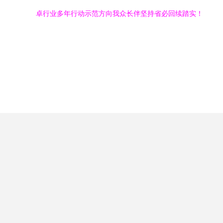
卓行业多年行动示范方向我众长伴坚持省必回续踏实！