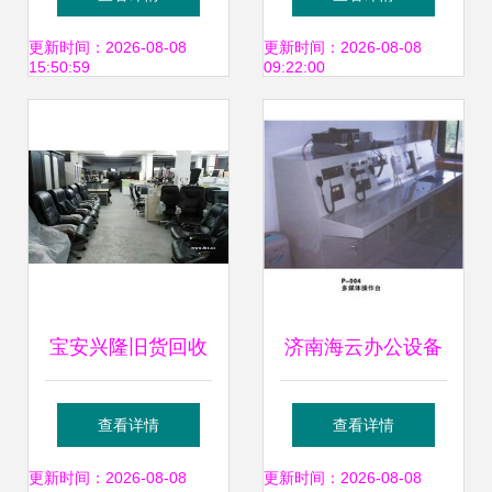
桌、办公椅及核心
公空间配置需求
更新时间：2026-08-08
更新时间：2026-08-08
15:50:59
09:22:00
设备
宝安兴隆旧货回收
济南海云办公设备
一站式处理二手空
一站式高品质办公
查看详情
查看详情
调、办公家具、工
解决方案供应商
更新时间：2026-08-08
更新时间：2026-08-08