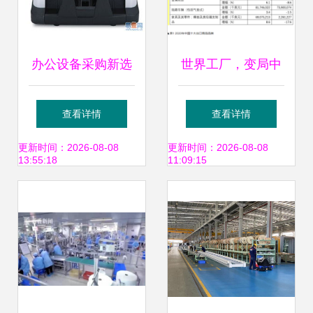
办公设备采购新选
世界工厂，变局中
择 优办公商城三木
的定力 论中国办公
查看详情
查看详情
语音型点钞机评测
设备制造业的持久
更新时间：2026-08-08
更新时间：2026-08-08
13:55:18
11:09:15
优势