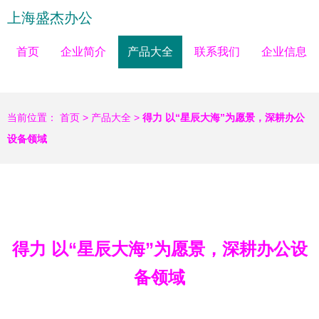
上海盛杰办公
首页
企业简介
产品大全
联系我们
企业信息
当前位置：
首页
>
产品大全
>
得力 以“星辰大海”为愿景，深耕办公
设备领域
得力 以“星辰大海”为愿景，深耕办公设
备领域